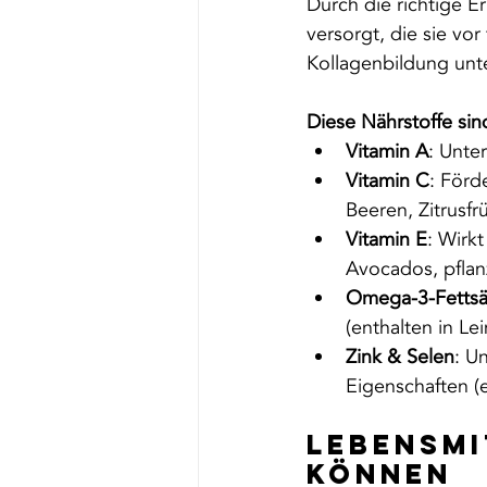
Durch die richtige E
versorgt, die sie vo
Kollagenbildung unt
Diese Nährstoffe sin
Vitamin A
: Unte
Vitamin C
: Förd
Beeren, Zitrusf
Vitamin E
: Wirkt
Avocados, pflan
Omega-3-Fettsä
(enthalten in L
Zink & Selen
: U
Eigenschaften (
Lebensmi
können