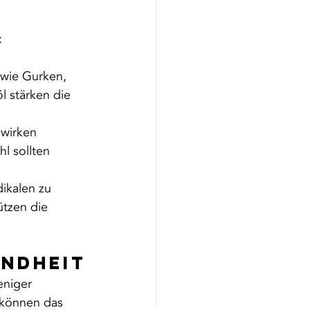
:
 wie Gurken, 
 stärken die 
 wirken 
l sollten 
ikalen zu 
tzen die 
ndheit
eniger 
 können das 