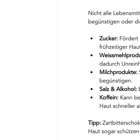
Nicht alle Lebensmit
begünstigen oder die
Zucker:
 Fördert
frühzeitiger Hau
Weissmehlprodu
dadurch Unreinh
Milchprodukte:
begünstigen.
Salz & Alkohol:
 
Koffein:
 Kann be
Haut schneller al
Tipp:
 Zartbitterscho
Haut sogar schützen