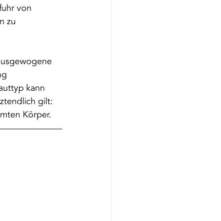
fuhr von 
n zu 
e ausgewogene 
ng 
auttyp kann 
endlich gilt: 
amten Körper.