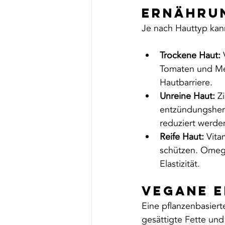
Ernähru
Je nach Hauttyp kann
Trockene Haut:
 
Tomaten und Me
Hautbarriere.
Unreine Haut:
 Z
entzündungshemm
reduziert werde
Reife Haut:
 Vita
schützen. Omega
Elastizität.
Vegane 
Eine pflanzenbasiert
gesättigte Fette un