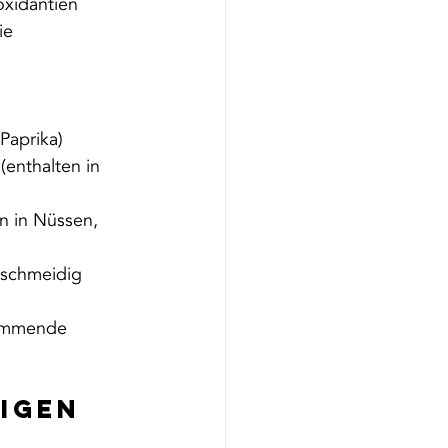
oxidantien 
ie 
 Paprika)
(enthalten in 
en in Nüssen, 
schmeidig 
emmende 
igen 