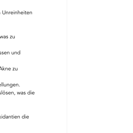
n Unreinheiten 
was zu 
ssen und 
Akne zu 
ellungen.
lösen, was die 
idantien die 