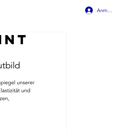
Anmelden
Behandlungen
nnt
utbild
piegel unserer 
astizität und 
zen, 