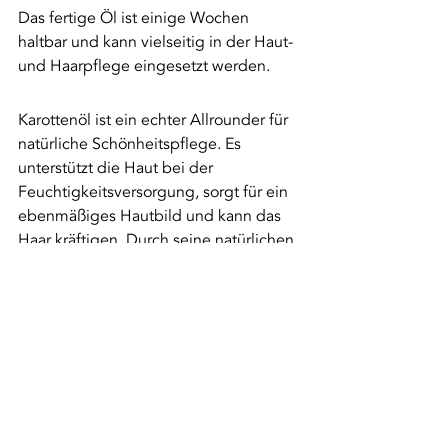
Das fertige Öl ist einige Wochen 
haltbar und kann vielseitig in der Haut- 
und Haarpflege eingesetzt werden.
Karottenöl ist ein echter Allrounder für 
natürliche Schönheitspflege. Es 
unterstützt die Haut bei der 
Feuchtigkeitsversorgung, sorgt für ein 
ebenmäßiges Hautbild und kann das 
Haar kräftigen. Durch seine natürlichen 
Inhaltsstoffe ist es besonders für 
empfindliche Haut geeignet. 
Regelmäßige Anwendung kann helfen, 
das Hautbild zu verbessern und 
strapaziertes Haar wieder geschmeidig 
zu machen.hen.