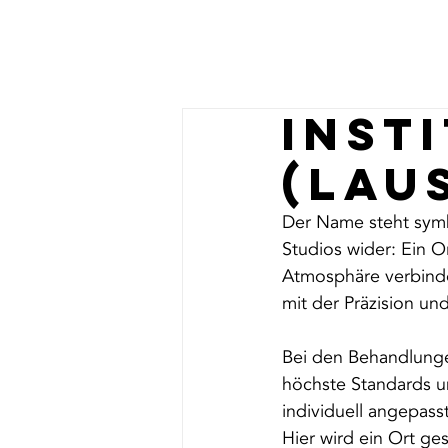
Home
K
Inst
(Lau
Der Name steht symb
Studios wider: Ein 
Atmosphäre verbinde
mit der Präzision un
Bei den Behandlunge
höchste Standards u
individuell angepas
Hier wird ein Ort ge